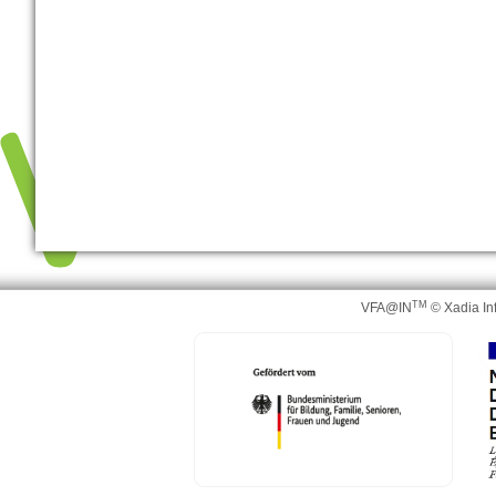
TM
VFA@IN
© Xadia In